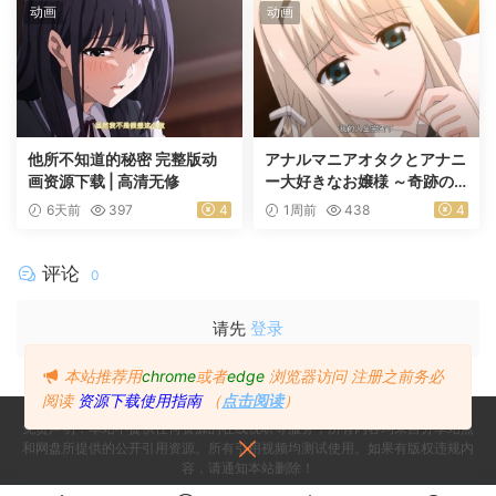
动画
动画
他所不知道的秘密 完整版动
アナルマニアオタクとアナニ
画资源下载 | 高清无修
ー大好きなお嬢様 ～奇跡の
マッチング～ 前編
6天前
397
4
1周前
438
4
评论
0
请先
登录
本站推荐用
chrome
或者
edge
浏览器访问
注册之前务必
阅读
资源下载使用指南
（
点击阅读
）
免责声明：本站不提供任何资源的在线视听等服务，所有内容均来自分享站点
和网盘所提供的公开引用资源。所有引用视频均测试使用。如果有版权违规内
容，请通知本站删除！