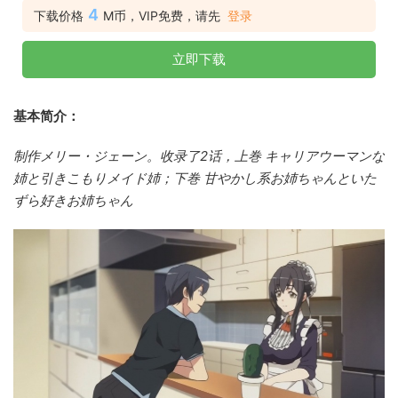
4
下载价格
M币，VIP免费，请先
登录
立即下载
基本简介：
制作メリー・ジェーン。收录了2话，上巻 キャリアウーマンな
姉と引きこもりメイド姉；下巻 甘やかし系お姉ちゃんといた
ずら好きお姉ちゃん