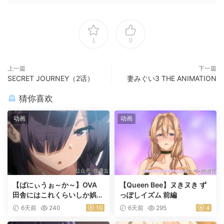
1
0
上一篇
下一篇
SECRET JOURNEY（2话）
妻みぐい3 THE ANIMATION
猜你喜欢
动画
动画
【ばにぃうぉ～か～】OVA
【Queen Bee】ヌきヌき ず
田舎にはこれくらいしか娯楽
っぽしイズム 前編
がない ＃1乡下几乎没有娱乐
6天前
240
10
6天前
295
4
活动