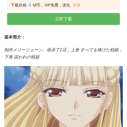
4
下载价格
M币，VIP免费，请先
登录
立即下载
基本简介：
制作メリージェーン。收录了2话，上巻 すべてを捧げた戦姫；
下巻 囚われの戦姫