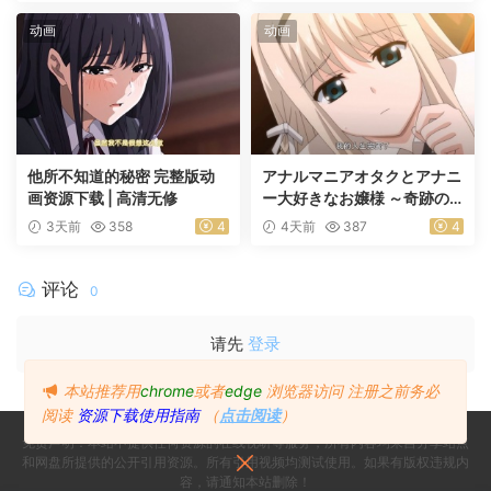
动画
动画
他所不知道的秘密 完整版动
アナルマニアオタクとアナニ
画资源下载 | 高清无修
ー大好きなお嬢様 ～奇跡の
マッチング～ 前編
3天前
358
4
4天前
387
4
评论
0
请先
登录
本站推荐用
chrome
或者
edge
浏览器访问
注册之前务必
阅读
资源下载使用指南
（
点击阅读
）
免责声明：本站不提供任何资源的在线视听等服务，所有内容均来自分享站点
和网盘所提供的公开引用资源。所有引用视频均测试使用。如果有版权违规内
容，请通知本站删除！