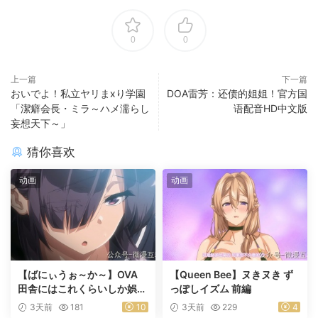
0
0
上一篇
下一篇
おいでよ！私立ヤリまxり学園
DOA雷芳：还债的姐姐！官方国
「潔癖会長・ミラ～ハメ濡らし
语配音HD中文版
妄想天下～」
猜你喜欢
动画
动画
【ばにぃうぉ～か～】OVA
【Queen Bee】ヌきヌき ず
田舎にはこれくらいしか娯楽
っぽしイズム 前編
がない ＃1乡下几乎没有娱乐
3天前
181
10
3天前
229
4
活动