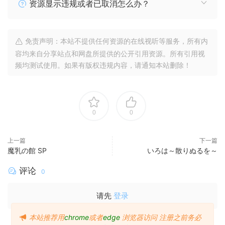
资源显示违规或者已取消怎么办？
免责声明：本站不提供任何资源的在线视听等服务，所有内
容均来自分享站点和网盘所提供的公开引用资源。所有引用视
频均测试使用。如果有版权违规内容，请通知本站删除！
0
0
上一篇
下一篇
魔乳の館 SP
いろは～散りぬるを～
评论
0
请先
登录
本站推荐用
chrome
或者
edge
浏览器访问
注册之前务必