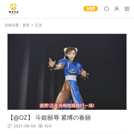
当前位置：
首页
正文
【@OZ】 斗姫丽辱 紧缚の春丽
2021-08-04
424