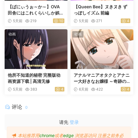
【ばにぃうぉ～か～】OVA
【Queen Bee】ヌきヌき ず
田舎にはこれくらいしか娯楽
っぽしイズム 前編
がない ＃1乡下几乎没有娱乐
5天前
219
10
5天前
271
4
活动
动画
动画
他所不知道的秘密 完整版动
アナルマニアオタクとアナニ
画资源下载 | 高清无修
ー大好きなお嬢様 ～奇跡の
マッチング～ 前編
5天前
383
4
6天前
422
4
评论
0
请先
登录
本站推荐用
chrome
或者
edge
浏览器访问
注册之前务必