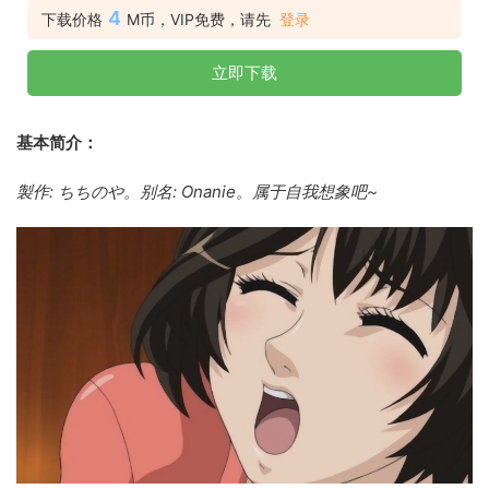
4
下载价格
M币，VIP免费，请先
登录
立即下载
基本简介：
製作: ちちのや。
别名: Onanie。属于自我想象吧~