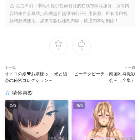
免责声明：本站不提供任何资源的在线视听等服务，所有内
容均来自分享站点和网盘所提供的公开引用资源。所有引用视
频均测试使用。如果有版权违规内容，请通知本站删除！
0
0
上一篇
下一篇
オトコの娘♥お嬢様っ ～光と綾
ビーチクビーチ～南国乳辱撮影
奈の秘密コレクション～
会～（全集）
猜你喜欢
动画
动画