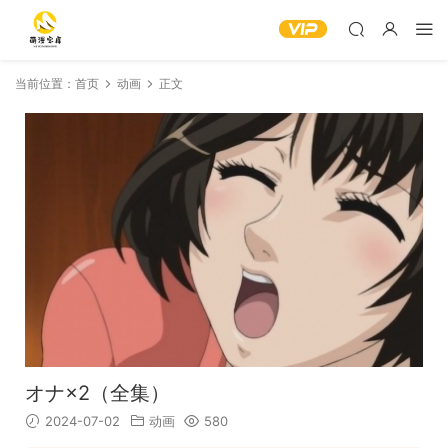
当前位置：
首页
动画
正文
オナ×2（全集）
2024-07-02
动画
580