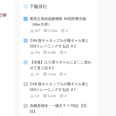
下载排行
即可继
奥特之母的战败捕获 4K四部整合版
1
（Max大师）
557
5.32w
4
OVA 陰キャカップルが陽ギャル達と
2
SEXトレーニングする話 ＃2
155
8.28k
4
【动漫】入り浸りギャルにま〇こ使わ
3
せて貰う話＃2
121
1.14w
4
OVA 陰キャカップルが陽ギャル達と
4
SEXトレーニングする話 ＃1
121
6.47k
4
色雕英雄传：一捅天下 1-79話 【完
5
结】