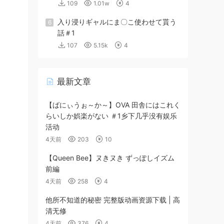
109
1.01w
4
入り浸りギャルにま〇こ使わせて貰う
6
話＃1
107
5.15k
4
最新文章
【ばにぃうぉ～か～】OVA 田舎にはこれく
らいしか娯楽がない ＃1乡下几乎没有娱乐
活动
4天前
203
10
【Queen Bee】ヌきヌき ずっぽしイズム
前編
4天前
258
4
他所不知道的秘密 完整版动画资源下载 | 高
清无修
4天前
376
4