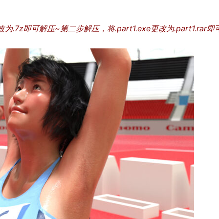
为.7z即可解压~第二步解压，将.part1.exe更改为.part1.rar