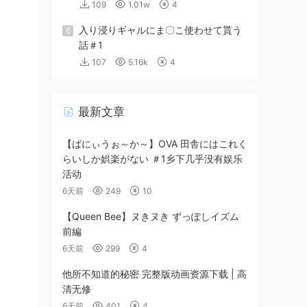
109
1.01w
4
入り浸りギャルにま〇こ使わせて貰う
6
話＃1
107
5.16k
4
最新文章
【ばにぃうぉ～か～】OVA 田舎にはこれく
らいしか娯楽がない ＃1乡下几乎没有娱乐
活动
6天前
249
10
【Queen Bee】ヌきヌき ずっぽしイズム
前編
6天前
299
4
他所不知道的秘密 完整版动画资源下载 | 高
清无修
6天前
401
4