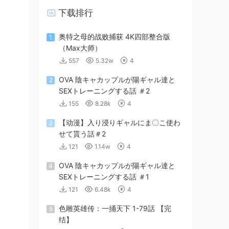
下载排行
奥特之母的战败捕获 4K四部整合版
1
（Max大师）
557
5.32w
4
OVA 陰キャカップルが陽ギャル達と
2
SEXトレーニングする話 ＃2
155
8.28k
4
【动漫】入り浸りギャルにま〇こ使わ
3
せて貰う話＃2
121
1.14w
4
OVA 陰キャカップルが陽ギャル達と
4
SEXトレーニングする話 ＃1
121
6.48k
4
色雕英雄传：一捅天下 1-79話 【完
5
结】