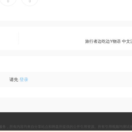
0
0
旅行者边吃边Y物语 中文
请先
登录
服务，所有内容均来自分享站点和网盘所提供的公开引用资源。所有引用视频均测试