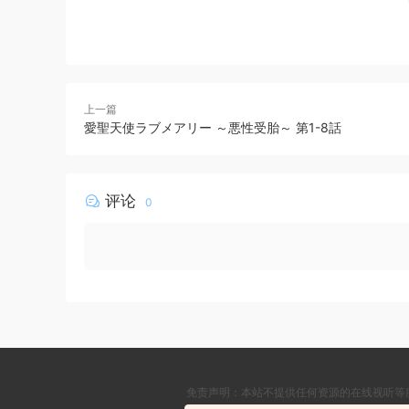
上一篇
愛聖天使ラブメアリー ～悪性受胎～ 第1-8話
评论
0
免责声明：本站不提供任何资源的在线视听等