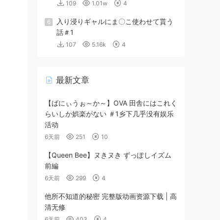
109
1.01w
4
入り浸りギャルにま〇こ使わせて貰う
6
話＃1
107
5.16k
4
最新文章
【ばにぃうぉ～か～】OVA 田舎にはこれく
らいしか娯楽がない ＃1乡下几乎没有娱乐
活动
6天前
251
10
【Queen Bee】ヌきヌき ずっぽしイズム
前編
6天前
299
4
他所不知道的秘密 完整版动画资源下载 | 高
清无修
6天前
403
4