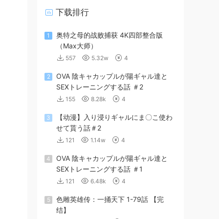
下载排行
奥特之母的战败捕获 4K四部整合版
1
（Max大师）
557
5.32w
4
OVA 陰キャカップルが陽ギャル達と
2
SEXトレーニングする話 ＃2
155
8.28k
4
【动漫】入り浸りギャルにま〇こ使わ
3
せて貰う話＃2
121
1.14w
4
OVA 陰キャカップルが陽ギャル達と
4
SEXトレーニングする話 ＃1
121
6.48k
4
色雕英雄传：一捅天下 1-79話 【完
5
结】