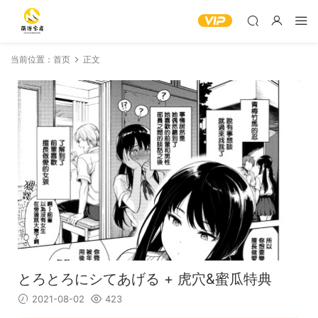
当前位置：
首页
正文
とろとろにシてあげる + 虎穴&蜜瓜特典
2021-08-02
423