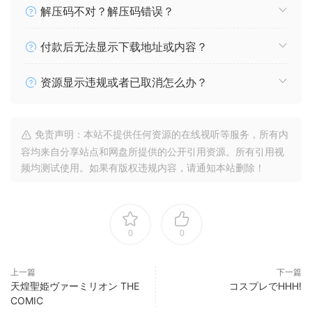
解压码不对？解压码错误？
付款后无法显示下载地址或内容？
资源显示违规或者已取消怎么办？
免责声明：本站不提供任何资源的在线视听等服务，所有内
容均来自分享站点和网盘所提供的公开引用资源。所有引用视
频均测试使用。如果有版权违规内容，请通知本站删除！
0
0
上一篇
下一篇
天煌聖姫ヴァーミリオン THE
コスプレでHHH!
COMIC