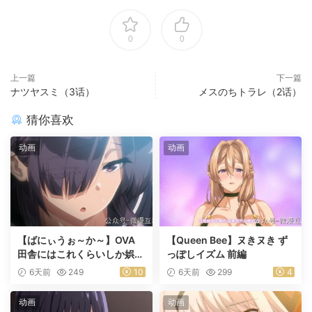
0
0
上一篇
下一篇
ナツヤスミ（3话）
メスのちトラレ（2话）
猜你喜欢
动画
动画
【ばにぃうぉ～か～】OVA
【Queen Bee】ヌきヌき ず
田舎にはこれくらいしか娯楽
っぽしイズム 前編
がない ＃1乡下几乎没有娱乐
6天前
249
10
6天前
299
4
活动
动画
动画