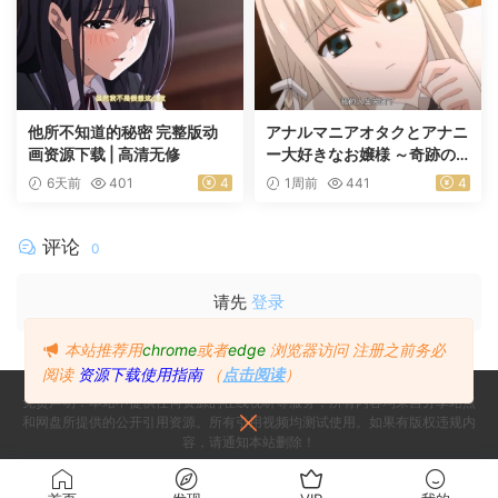
他所不知道的秘密 完整版动
アナルマニアオタクとアナニ
画资源下载 | 高清无修
ー大好きなお嬢様 ～奇跡の
マッチング～ 前編
6天前
401
4
1周前
441
4
评论
0
请先
登录
本站推荐用
chrome
或者
edge
浏览器访问
注册之前务必
阅读
资源下载使用指南
（
点击阅读
）
免责声明：本站不提供任何资源的在线视听等服务，所有内容均来自分享站点
和网盘所提供的公开引用资源。所有引用视频均测试使用。如果有版权违规内
容，请通知本站删除！
Copyright © 2024
Since 2024, Build with ♥ 萌番
- All rights reserved