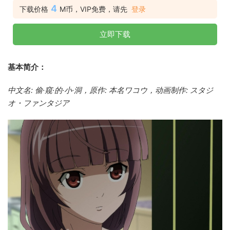
4
下载价格
M币，VIP免费，请先
登录
立即下载
基本简介：
中文名: 偷·窥·的·小·洞，原作: 本名ワコウ，动画制作: スタジ
オ・ファンタジア