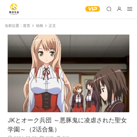
当前位置：
首页
动画
正文
JKとオーク兵団 ～悪豚鬼に凌虐された聖女
学園～（2话合集）