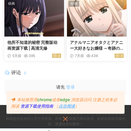
动画
动画
他所不知道的秘密 完整版动
アナルマニアオタクとアナニ
画资源下载 | 高清无修
ー大好きなお嬢様 ～奇跡の
マッチング～ 前編
5天前
395
4
7天前
436
4
评论
0
请先
登录
本站推荐用
chrome
或者
edge
浏览器访问
注册之前务必
阅读
资源下载使用指南
（
点击阅读
）
免责声明：本站不提供任何资源的在线视听等服务，所有内容均来自分享站点
和网盘所提供的公开引用资源。所有引用视频均测试使用。如果有版权违规内
容，请通知本站删除！