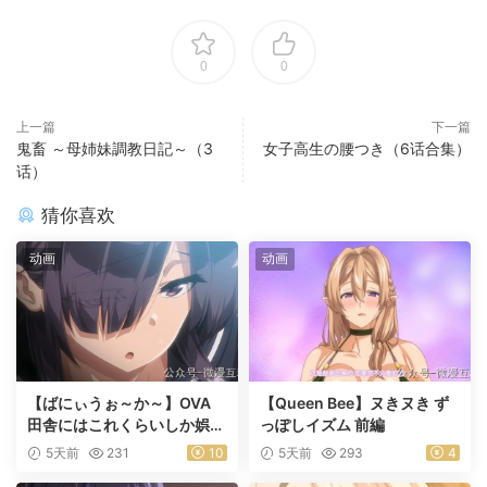
0
0
上一篇
下一篇
鬼畜 ～母姉妹調教日記～（3
女子高生の腰つき（6话合集）
话）
猜你喜欢
动画
动画
【ばにぃうぉ～か～】OVA
【Queen Bee】ヌきヌき ず
田舎にはこれくらいしか娯楽
っぽしイズム 前編
がない ＃1乡下几乎没有娱乐
5天前
231
10
5天前
293
4
活动