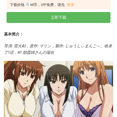
4
下载价格
M币，VIP免费，请先
登录
立即下载
基本简介：
导演: 雷火剣，原作: マリン，製作: じゅうしぃまんご～。收录
了1话，#1 朝霞姉さんの場合