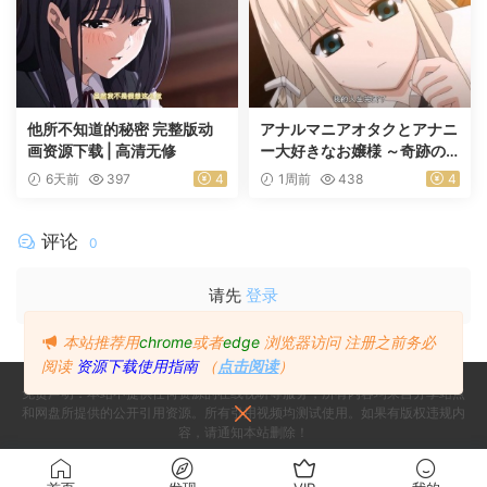
他所不知道的秘密 完整版动
アナルマニアオタクとアナニ
画资源下载 | 高清无修
ー大好きなお嬢様 ～奇跡の
マッチング～ 前編
6天前
397
4
1周前
438
4
评论
0
请先
登录
本站推荐用
chrome
或者
edge
浏览器访问
注册之前务必
阅读
资源下载使用指南
（
点击阅读
）
免责声明：本站不提供任何资源的在线视听等服务，所有内容均来自分享站点
和网盘所提供的公开引用资源。所有引用视频均测试使用。如果有版权违规内
容，请通知本站删除！
Copyright © 2024
Since 2024, Build with ♥ 萌番
- All rights reserved