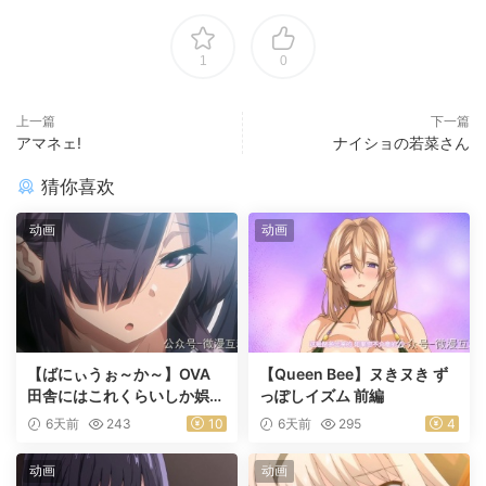
1
0
上一篇
下一篇
アマネェ!
ナイショの若菜さん
猜你喜欢
动画
动画
【ばにぃうぉ～か～】OVA
【Queen Bee】ヌきヌき ず
田舎にはこれくらいしか娯楽
っぽしイズム 前編
がない ＃1乡下几乎没有娱乐
6天前
243
10
6天前
295
4
活动
动画
动画