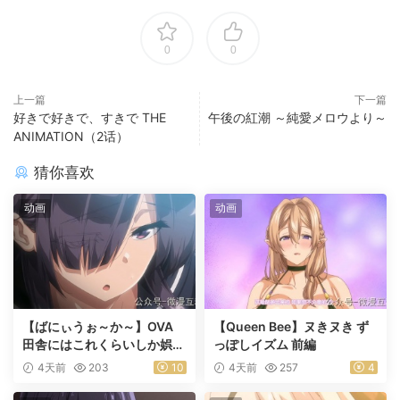
0
0
上一篇
下一篇
好きで好きで、すきで THE
午後の紅潮 ～純愛メロウより～
ANIMATION（2话）
猜你喜欢
动画
动画
【ばにぃうぉ～か～】OVA
【Queen Bee】ヌきヌき ず
田舎にはこれくらいしか娯楽
っぽしイズム 前編
がない ＃1乡下几乎没有娱乐
4天前
203
10
4天前
257
4
活动