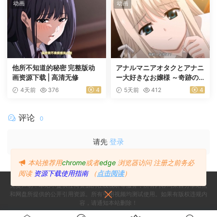
动画
动画
他所不知道的秘密 完整版动
アナルマニアオタクとアナニ
画资源下载 | 高清无修
ー大好きなお嬢様 ～奇跡の
マッチング～ 前編
4天前
376
4
5天前
412
4
评论
0
请先
登录
本站推荐用
chrome
或者
edge
浏览器访问
注册之前务必
阅读
资源下载使用指南
（
点击阅读
）
免责声明：本站不提供任何资源的在线视听等服务，所有内容均来自分享站点
和网盘所提供的公开引用资源。所有引用视频均测试使用。如果有版权违规内
容，请通知本站删除！