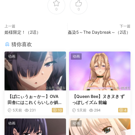
0
0
上一篇
下一篇
姫様限定！（2话）
姦染5～The Daybreak～（2话）
猜你喜欢
动画
动画
【ばにぃうぉ～か～】OVA
【Queen Bee】ヌきヌき ず
田舎にはこれくらいしか娯楽
っぽしイズム 前編
がない ＃1乡下几乎没有娱乐
5天前
231
10
5天前
294
4
活动
动画
动画