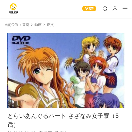
当前位置：
首页
动画
正文
とらいあんぐるハート さざなみ女子寮（5
话）