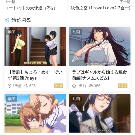
上一篇
下一篇
コートの中の天使達（2话）
秋色之空 (1+ova1+ova2 3合一)
猜你喜欢
动画
动画
【番剧】ちょろ・めす・でい
ラブはギャルから始まる運命
ず 第2話 7days
前編[ナスムスビム]
1天前
625
4
1天前
356
4
动画
动画