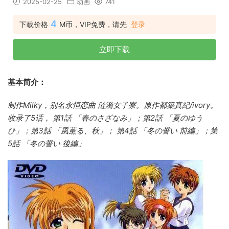
2025-02-25
动画
741
4
下载价格
M币，VIP免费，请先
登录
立即下载
基本简介：
制作Milky，别名永恒恋曲 涟漪女子寮。原作都築真紀/ivory。
收录了5话， 第1話 「春のさざなみ」；第2話 「夏のゆう
ひ」；第3話 「風薫る、秋」； 第4話 「冬の誓い 前編」；第
5話 「冬の誓い 後編」