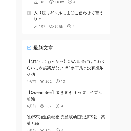
109
1.01w
4
入り浸りギャルにま〇こ使わせて貰う
6
話＃1
107
5.15k
4
最新文章
【ばにぃうぉ～か～】OVA 田舎にはこれく
らいしか娯楽がない ＃1乡下几乎没有娱乐
活动
4天前
202
10
【Queen Bee】ヌきヌき ずっぽしイズム
前編
4天前
252
4
他所不知道的秘密 完整版动画资源下载 | 高
清无修
4天前
374
4