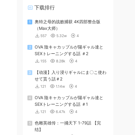
下载排行
奥特之母的战败捕获 4K四部整合版
1
（Max大师）
557
5.32w
4
OVA 陰キャカップルが陽ギャル達と
2
SEXトレーニングする話 ＃2
155
8.28k
4
【动漫】入り浸りギャルにま〇こ使わ
3
せて貰う話＃2
121
1.14w
4
OVA 陰キャカップルが陽ギャル達と
4
SEXトレーニングする話 ＃1
121
6.47k
4
色雕英雄传：一捅天下 1-79話 【完
5
结】