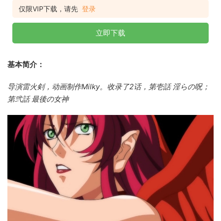
仅限VIP下载，请先
登录
立即下载
基本简介：
导演雷火剣，
动画制作Milky。收录了2话，第壱話 淫らの呪；
第弐話 最後の女神