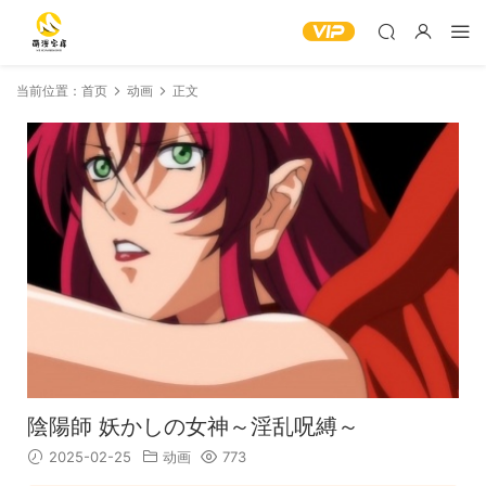
当前位置：
首页
动画
正文
陰陽師 妖かしの女神～淫乱呪縛～
2025-02-25
动画
773