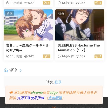
13小时前
609
4
13小时前
346
4
动画
动画
告白…… ～腹黒クールギャル
SLEEPLESS Nocturne The
のサク略～
Animation【1-2】
14小时前
342
4
14小时前
337
4
评论
0
请先
登录
本站推荐用
chrome
或者
edge
浏览器访问
注册之前务必
阅读
资源下载使用指南
（
点击阅读
）
免责声明：本站不提供任何资源的在线视听等服务，所有内容均来自分享站点