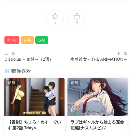
1
0
Milky
步兵
汉化
上一篇
下一篇
Diabolus ～鬼哭～（2话）
水着彼女～THE ANIMATION～
猜你喜欢
动画
动画
【番剧】ちょろ・めす・でい
ラブはギャルから始まる運命
ず 第2話 7days
前編[ナスムスビム]