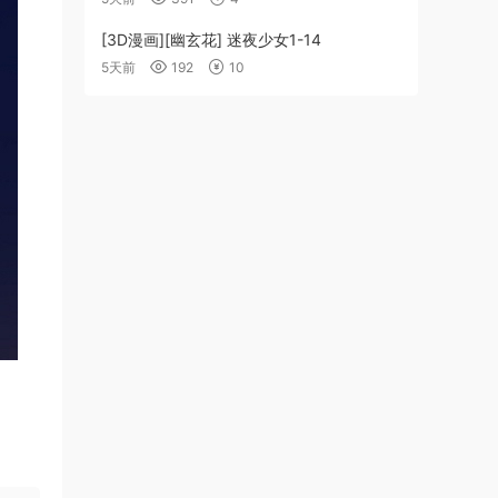
[3D漫画][幽玄花] 迷夜少女1-14
5天前
192
10