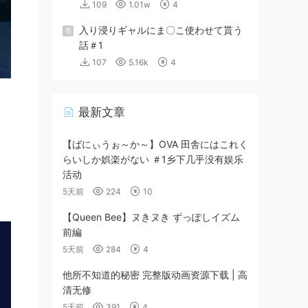
109
1.01w
4
入り浸りギャルにま〇こ使わせて貰う
6
話＃1
107
5.16k
4
最新文章
【ばにぃうぉ～か～】OVA 田舎にはこれく
らいしか娯楽がない ＃1乡下几乎没有娱乐
活动
5天前
224
10
【Queen Bee】ヌきヌき ずっぽしイズム
前編
5天前
284
4
他所不知道的秘密 完整版动画资源下载 | 高
清无修
5天前
391
4