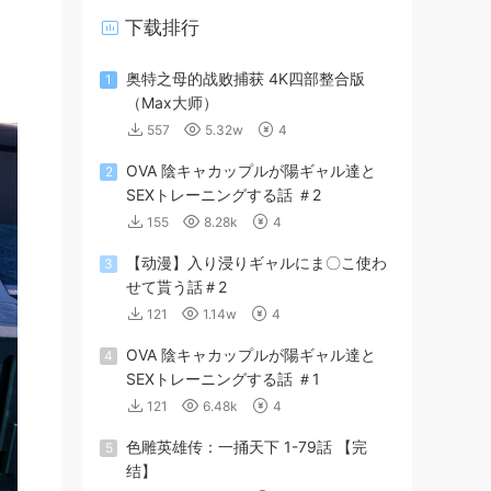
下载排行
奥特之母的战败捕获 4K四部整合版
1
（Max大师）
557
5.32w
4
OVA 陰キャカップルが陽ギャル達と
2
SEXトレーニングする話 ＃2
155
8.28k
4
【动漫】入り浸りギャルにま〇こ使わ
3
せて貰う話＃2
121
1.14w
4
OVA 陰キャカップルが陽ギャル達と
4
SEXトレーニングする話 ＃1
121
6.48k
4
色雕英雄传：一捅天下 1-79話 【完
5
结】