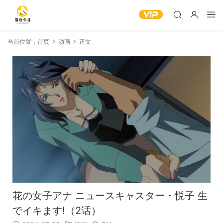
当前位置：
首页
动画
正文
花の女子アナ ニュースキャスター・悦子 生
でイキます!（2话）