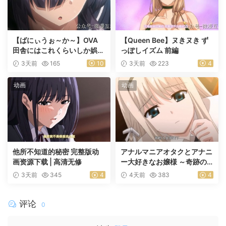
【ばにぃうぉ～か～】OVA
【Queen Bee】ヌきヌき ず
田舎にはこれくらいしか娯楽
っぽしイズム 前編
がない ＃1乡下几乎没有娱乐
3天前
165
10
3天前
223
4
活动
动画
动画
他所不知道的秘密 完整版动
アナルマニアオタクとアナニ
画资源下载 | 高清无修
ー大好きなお嬢様 ～奇跡の
マッチング～ 前編
3天前
345
4
4天前
383
4
评论
0