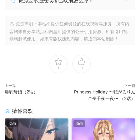
资源显示违规或者已取消怎么办？
免责声明：本站不提供任何资源的在线视听等服务，所有内
容均来自分享站点和网盘所提供的公开引用资源。所有引用视
频均测试使用。如果有版权违规内容，请通知本站删除！
1
0
上一篇
下一篇
爆乳母娘（2话）
Princess Holiday 〜転がるりん
ご亭千夜一夜〜 （2话）
猜你喜欢
动画
动画