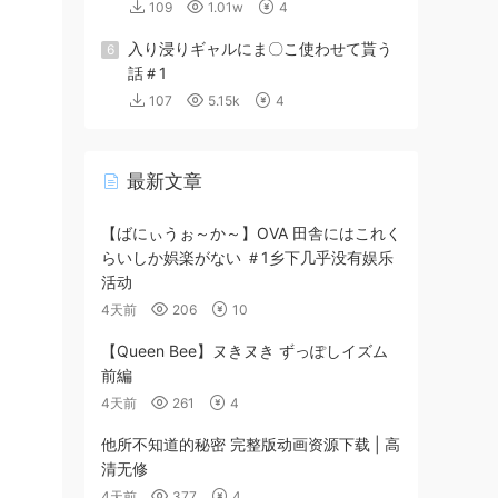
109
1.01w
4
入り浸りギャルにま〇こ使わせて貰う
6
話＃1
107
5.15k
4
最新文章
【ばにぃうぉ～か～】OVA 田舎にはこれく
らいしか娯楽がない ＃1乡下几乎没有娱乐
活动
4天前
206
10
【Queen Bee】ヌきヌき ずっぽしイズム
前編
4天前
261
4
他所不知道的秘密 完整版动画资源下载 | 高
清无修
4天前
377
4