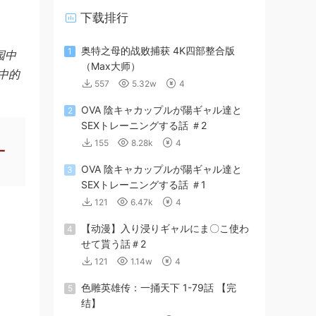
下载排行
奥特之母的战败捕获 4K四部整合版
1
园中
（Max大师）
中的
557
5.32w
4
OVA 陰キャカップルが陽ギャル達と
2
SEXトレーニングする話 ＃2
155
8.28k
4
一
OVA 陰キャカップルが陽ギャル達と
3
SEXトレーニングする話 ＃1
121
6.47k
4
【动漫】入り浸りギャルにま〇こ使わ
4
せて貰う話＃2
121
1.14w
4
色雕英雄传：一捅天下 1-79話 【完
5
结】