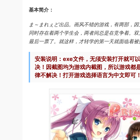
基本简介：
ま～まれぇど出品。画风不错的游戏，有两部，因
同时存在着两个学生会，两者间总是在竞争着。双
最后一票了。就这样，才转学的第一天就面临着被
安装说明：exe文件，无须安装打开就可
决！因截图均为游戏内截图，所以游戏都
律不解决！打开游戏选择语言为中文即可