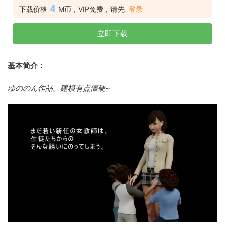
4
下载价格
M币，VIP免费，请先
登录
立即下载
基本简介：
ゆののん作品。建模有点僵硬~