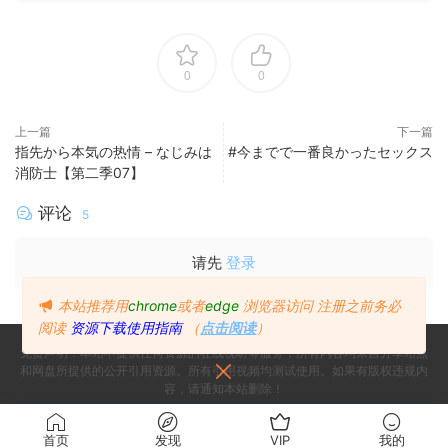
0
0
上一篇
下一篇
指先から本気の热情 – なじみは
#今までで一番良かったセックス
消防士【第二季07】
评论
5
请先
登录
本站推荐用
chrome
或者
edge
浏览器访问
注册之前务必
阅读
资源下载使用指南
（
点击阅读
）
免责声明：本站不提供任何资源的在线视听等服务，所有内容均来自分享站点
和网盘所提供的公开引用资源。所有引用视频均测试使用。如果有版权违规内
容，请通知本站删除！
Copyright © 2024
Since 2024, Build with ♥ 萌番
- All rights reserved
首页
发现
VIP
我的