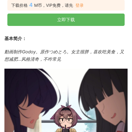
4
下载价格
M币，VIP免费，请先
登录
立即下载
基本简介：
動画制作Godoy。原作つめとろ。女主很胖，喜欢吃美食，又
想减肥…风格清奇，不咋常见