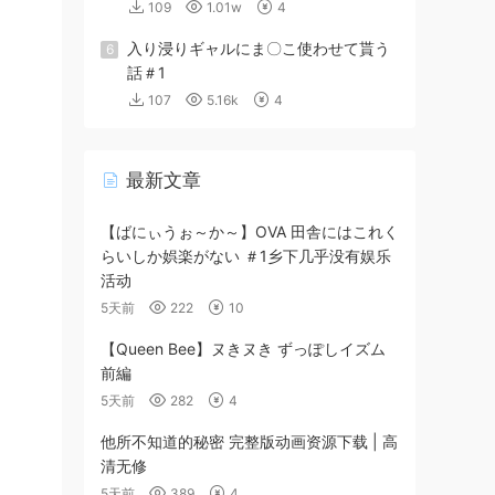
109
1.01w
4
入り浸りギャルにま〇こ使わせて貰う
6
話＃1
107
5.16k
4
最新文章
【ばにぃうぉ～か～】OVA 田舎にはこれく
らいしか娯楽がない ＃1乡下几乎没有娱乐
活动
5天前
222
10
【Queen Bee】ヌきヌき ずっぽしイズム
前編
5天前
282
4
他所不知道的秘密 完整版动画资源下载 | 高
清无修
5天前
389
4