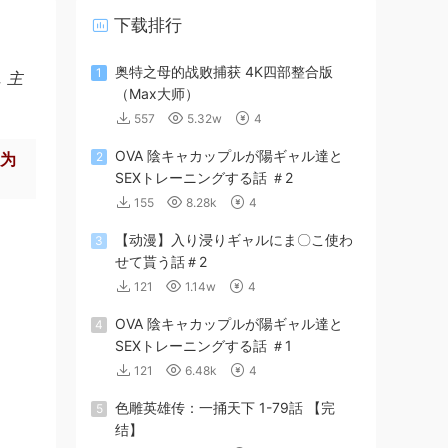
下载排行
奥特之母的战败捕获 4K四部整合版
1
，主
（Max大师）
557
5.32w
4
OVA 陰キャカップルが陽ギャル達と
均为
2
SEXトレーニングする話 ＃2
155
8.28k
4
【动漫】入り浸りギャルにま〇こ使わ
3
せて貰う話＃2
121
1.14w
4
OVA 陰キャカップルが陽ギャル達と
4
SEXトレーニングする話 ＃1
121
6.48k
4
色雕英雄传：一捅天下 1-79話 【完
5
结】