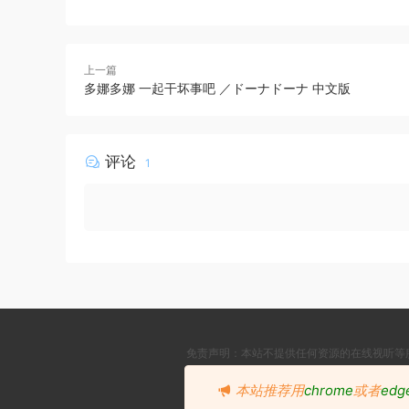
上一篇
多娜多娜 一起干坏事吧 ／ドーナドーナ 中文版
评论
1
免责声明：本站不提供任何资源的在线视听等
本站推荐用
chrome
或者
edg