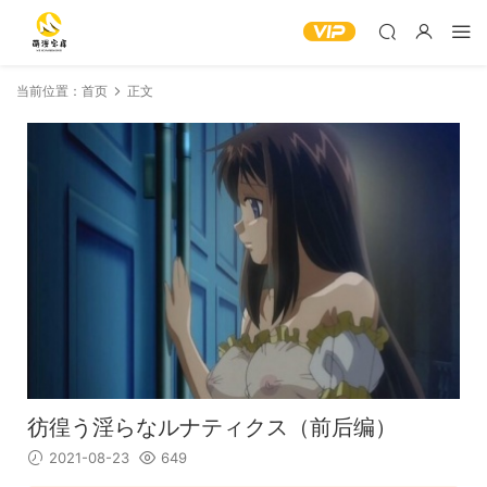
当前位置：
首页
正文
彷徨う淫らなルナティクス（前后编）
2021-08-23
649