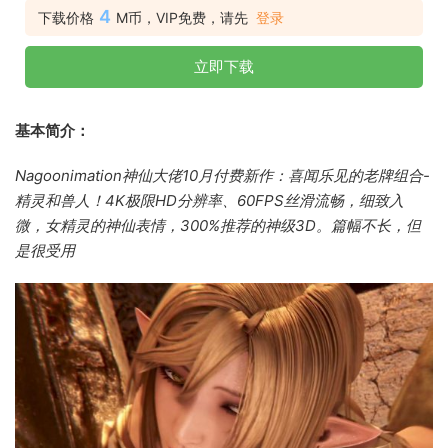
4
下载价格
M币，VIP免费，请先
登录
立即下载
基本简介：
Nagoonimation神仙大佬10月付费新作：喜闻乐见的老牌组合-
精灵和兽人！4K极限HD分辨率、60FPS丝滑流畅，细致入
微，女精灵的神仙表情，300%推荐的神级3D。篇幅不长，但
是很受用