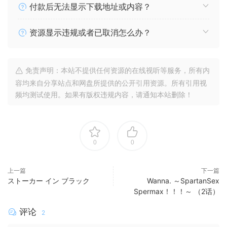
付款后无法显示下载地址或内容？
资源显示违规或者已取消怎么办？
免责声明：本站不提供任何资源的在线视听等服务，所有内
容均来自分享站点和网盘所提供的公开引用资源。所有引用视
频均测试使用。如果有版权违规内容，请通知本站删除！
0
0
上一篇
下一篇
ストーカー イン ブラック
Wanna. ～SpartanSex
Spermax！！！～ （2话）
评论
2