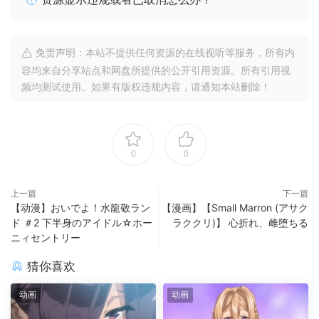
免责声明：本站不提供任何资源的在线视听等服务，所有内
容均来自分享站点和网盘所提供的公开引用资源。所有引用视
频均测试使用。如果有版权违规内容，请通知本站删除！
0
0
上一篇
下一篇
【动漫】おいでよ！水龍敬ラン
【漫画】【Small Marron (アサク
ド ＃2 下半身のアイドル☆ホー
ラククリ)】 心折れ、雌堕ちる
ニィセントリー
猜你喜欢
动画
动画