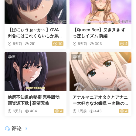
【ばにぃうぉ～か～】OVA
【Queen Bee】ヌきヌき ず
田舎にはこれくらいしか娯楽
っぽしイズム 前編
がない ＃1乡下几乎没有娱乐
6天前
251
10
6天前
303
4
活动
动画
动画
他所不知道的秘密 完整版动
アナルマニアオタクとアナニ
画资源下载 | 高清无修
ー大好きなお嬢様 ～奇跡の
マッチング～ 前編
6天前
404
4
1周前
443
4
评论
3