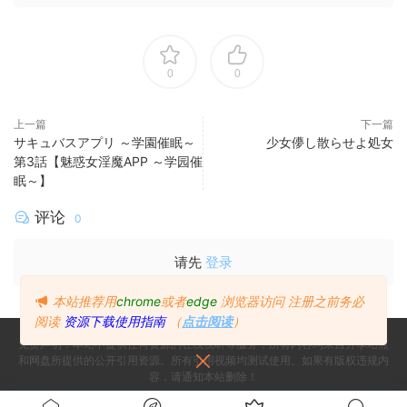
0
0
上一篇
下一篇
サキュバスアプリ ～学園催眠～
少女儚し散らせよ処女
第3話【魅惑女淫魔APP ～学园催
眠～】
评论
0
请先
登录
本站推荐用
chrome
或者
edge
浏览器访问
注册之前务必
阅读
资源下载使用指南
（
点击阅读
）
免责声明：本站不提供任何资源的在线视听等服务，所有内容均来自分享站点
和网盘所提供的公开引用资源。所有引用视频均测试使用。如果有版权违规内
容，请通知本站删除！