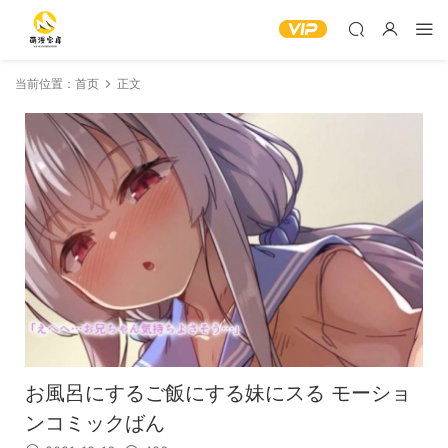
当前位置：
首页
正文
お風呂にするご飯にする妹にスる モーショ
ンコミックばん