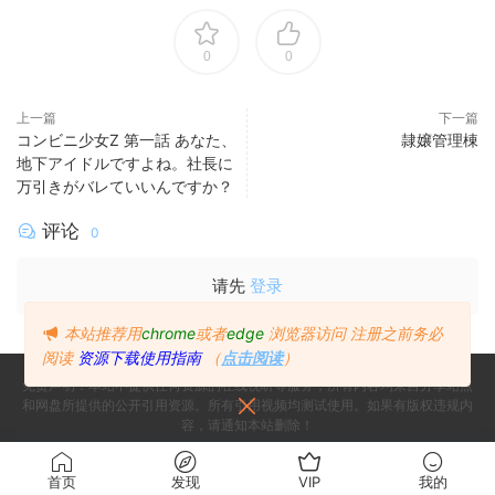
0
0
上一篇
下一篇
コンビニ少女Z 第一話 あなた、
隷嬢管理棟
地下アイドルですよね。社長に
万引きがバレていいんですか？
评论
0
请先
登录
本站推荐用
chrome
或者
edge
浏览器访问
注册之前务必
阅读
资源下载使用指南
（
点击阅读
）
免责声明：本站不提供任何资源的在线视听等服务，所有内容均来自分享站点
和网盘所提供的公开引用资源。所有引用视频均测试使用。如果有版权违规内
容，请通知本站删除！
Copyright © 2024
Since 2024, Build with ♥ 萌番
- All rights reserved
首页
发现
VIP
我的