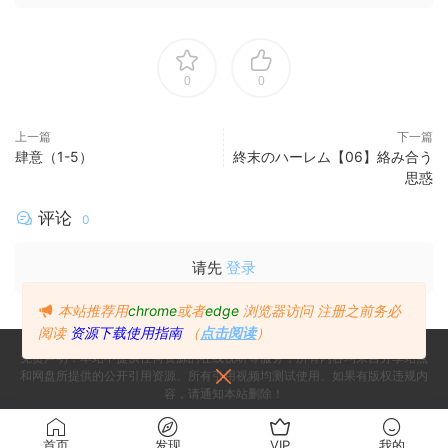
0
0
上一篇
下一篇
肆意（1-5）
終末のハーレム【06】絡み合う
思惑
评论
0
请先
登录
本站推荐用
chrome
或者
edge
浏览器访问
注册之前务必
阅读
资源下载使用指南
（
点击阅读
）
免责声明：本站不提供任何资源的在线视听等服务，所有内容均来自分享站点
和网盘所提供的公开引用资源。所有引用视频均测试使用。如果有版权违规内
容，请通知本站删除！
Copyright © 2024
Since 2024, Build with ♥ 萌番
- All rights reserved
首页
发现
VIP
我的