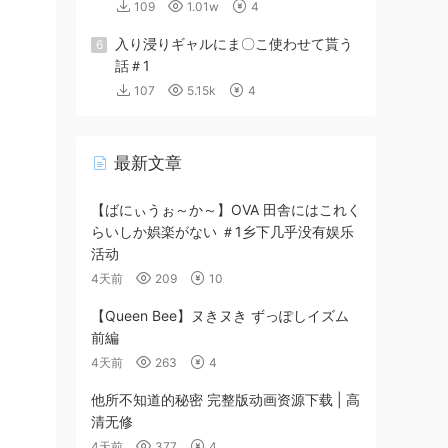
109
1.01w
4
入り浸りギャルにま〇こ使わせて貰う
6
話＃1
107
5.15k
4
最新文章
【ばにぃうぉ～か～】OVA 田舎にはこれく
らいしか娯楽がない ＃1乡下几乎没有娱乐
活动
4天前
209
10
【Queen Bee】ヌきヌき ずっぽしイズム
前編
4天前
263
4
他所不知道的秘密 完整版动画资源下载 | 高
清无修
4天前
377
4