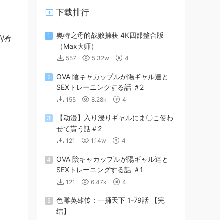
下载排行
奥特之母的战败捕获 4K四部整合版
1
别有
（Max大师）
557
5.32w
4
OVA 陰キャカップルが陽ギャル達と
2
SEXトレーニングする話 ＃2
155
8.28k
4
【动漫】入り浸りギャルにま〇こ使わ
3
せて貰う話＃2
121
1.14w
4
OVA 陰キャカップルが陽ギャル達と
4
SEXトレーニングする話 ＃1
121
6.47k
4
色雕英雄传：一捅天下 1-79話 【完
5
结】