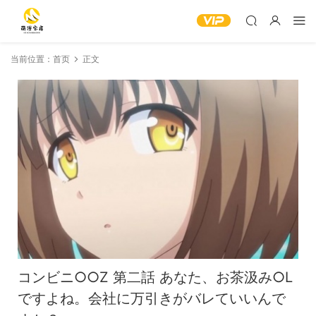
当前位置：
首页
正文
コンビニ○○Z 第二話 あなた、お茶汲み○L
ですよね。会社に万引きがバレていいんで