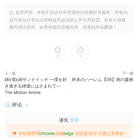
免责声明：本站不提供任何资源的在线视听等服务，所有内
容均来自分享站点和网盘所提供的公开引用资源。所有引用视
频均测试使用。如果有版权违规内容，请通知本站删除！
0
0
上一篇
下一篇
姉x僕x姉サンドイッチ ―僕を好
終末のハーレム【08】肉の森林
き過ぎる姉達にはさまれて―
The Motion Anime
评论
0
请先
登录
本站推荐用
chrome
或者
edge
浏览器访问
注册之前务必