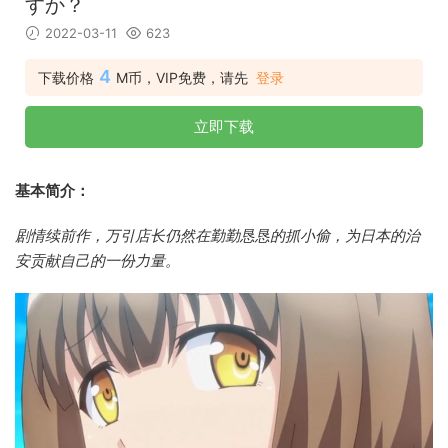
すか？
2022-03-11
623
4
下载价格
M币，VIP免费，请先
登录
立即下载
基本简介：
剧情续前作，万引店长仍然在勤勤恳恳的抓小偷，为日本的治
安贡献自己的一份力量。