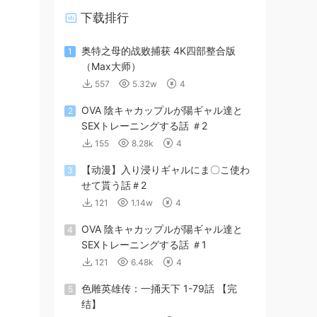
下载排行
奥特之母的战败捕获 4K四部整合版
1
（Max大师）
557
5.32w
4
OVA 陰キャカップルが陽ギャル達と
2
SEXトレーニングする話 ＃2
155
8.28k
4
【动漫】入り浸りギャルにま〇こ使わ
3
せて貰う話＃2
121
1.14w
4
OVA 陰キャカップルが陽ギャル達と
4
SEXトレーニングする話 ＃1
121
6.48k
4
色雕英雄传：一捅天下 1-79話 【完
5
结】