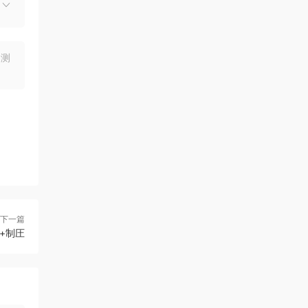
均测
下一篇
撮+制圧