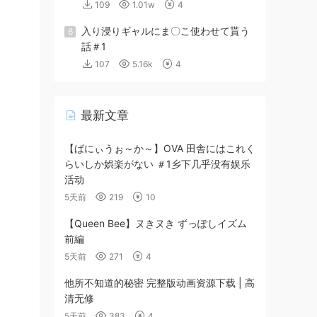
109
1.01w
4
入り浸りギャルにま〇こ使わせて貰う
6
話＃1
107
5.16k
4
最新文章
【ばにぃうぉ～か～】OVA 田舎にはこれく
らいしか娯楽がない ＃1乡下几乎没有娱乐
活动
5天前
219
10
【Queen Bee】ヌきヌき ずっぽしイズム
前編
5天前
271
4
他所不知道的秘密 完整版动画资源下载 | 高
清无修
5天前
383
4