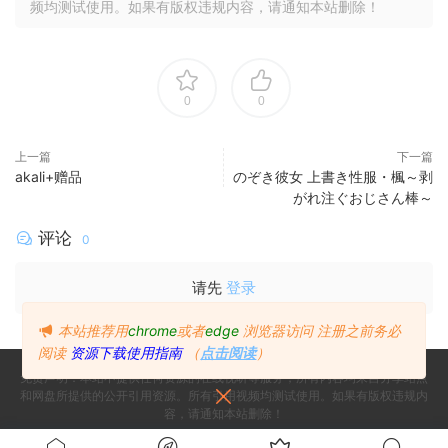
频均测试使用。如果有版权违规内容，请通知本站删除！
0
0
上一篇
下一篇
akali+赠品
のぞき彼女 上書き性服・楓～剥
がれ注ぐおじさん棒～
评论
0
请先
登录
本站推荐用
chrome
或者
edge
浏览器访问
注册之前务必
阅读
资源下载使用指南
（
点击阅读
）
免责声明：本站不提供任何资源的在线视听等服务，所有内容均来自分享站点
和网盘所提供的公开引用资源。所有引用视频均测试使用。如果有版权违规内
容，请通知本站删除！