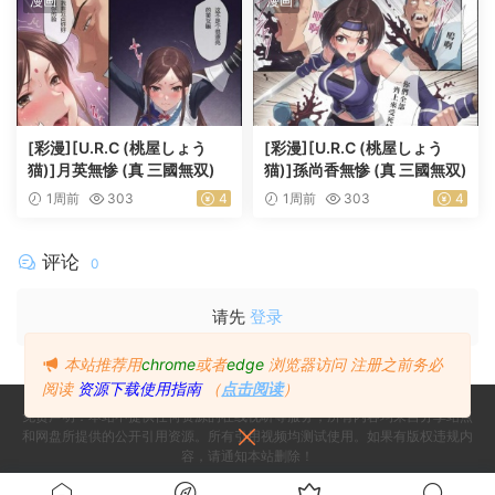
漫画
漫画
[彩漫][U.R.C (桃屋しょう
[彩漫][U.R.C (桃屋しょう
猫)]月英無惨 (真 三國無双)
猫)]孫尚香無惨 (真 三國無双)
1周前
303
4
1周前
303
4
评论
0
请先
登录
本站推荐用
chrome
或者
edge
浏览器访问
注册之前务必
阅读
资源下载使用指南
（
点击阅读
）
免责声明：本站不提供任何资源的在线视听等服务，所有内容均来自分享站点
和网盘所提供的公开引用资源。所有引用视频均测试使用。如果有版权违规内
容，请通知本站删除！