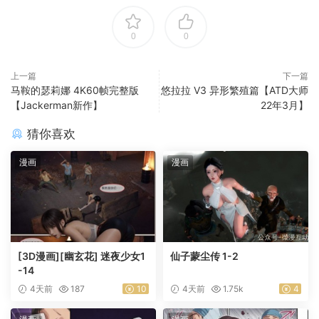
0
0
上一篇
下一篇
马鞍的瑟莉娜 4K60帧完整版
悠拉拉 V3 异形繁殖篇【ATD大师
【Jackerman新作】
22年3月】
猜你喜欢
漫画
漫画
[3D漫画][幽玄花] 迷夜少女1
仙子蒙尘传 1-2
-14
4天前
187
10
4天前
1.75k
4