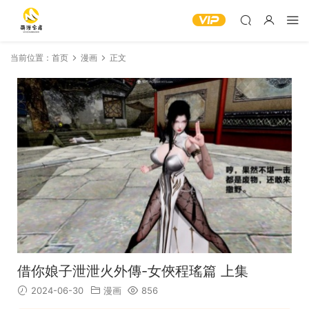
当前位置：
首页
漫画
正文
借你娘子泄泄火外傳-女俠程瑤篇 上集
2024-06-30
漫画
856