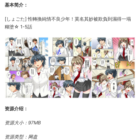
基本简介：
[しょごた] 性轉換純情不良少年！莫名其妙被欺負到濕得一塌
糊塗☆ 1-5話
资源介绍：
资源大小：97MB
资源类型：网盘