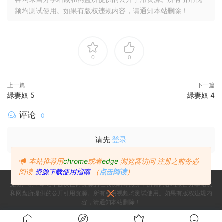
频均测试使用。如果有版权违规内容，请通知本站删除！
0
0
上一篇
下一篇
緑妻奴 5
緑妻奴 4
评论
0
请先
登录
本站推荐用
chrome
或者
edge
浏览器访问
注册之前务必
阅读
资源下载使用指南
（
点击阅读
）
免责声明：本站不提供任何资源的在线视听等服务，所有内容均来自分享站点
和网盘所提供的公开引用资源。所有引用视频均测试使用。如果有版权违规内
容，请通知本站删除！
Copyright © 2024
Since 2024, Build with ♥ 萌番
- All rights reserved