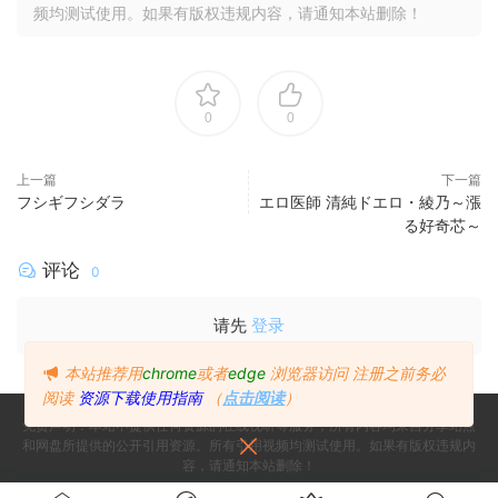
频均测试使用。如果有版权违规内容，请通知本站删除！
0
0
上一篇
下一篇
フシギフシダラ
エロ医師 清純ドエロ・綾乃～漲
る好奇芯～
评论
0
请先
登录
本站推荐用
chrome
或者
edge
浏览器访问
注册之前务必
阅读
资源下载使用指南
（
点击阅读
）
免责声明：本站不提供任何资源的在线视听等服务，所有内容均来自分享站点
和网盘所提供的公开引用资源。所有引用视频均测试使用。如果有版权违规内
容，请通知本站删除！