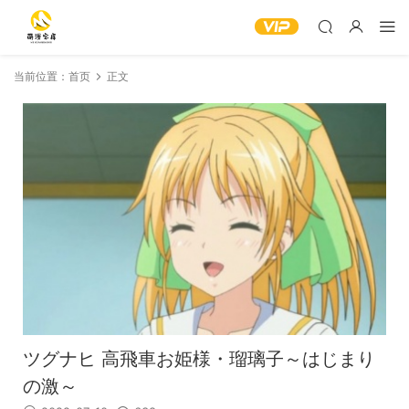
当前位置：
首页
正文
ツグナヒ 高飛車お姫様・瑠璃子～はじまり
の激～