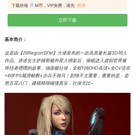
4
下载价格
M币，VIP免费，请先
登录
立即下载
基本简介：
这是由【26RegionSFM】大佬发布的一款高质量长篇3D同人
作品。讲述女主萨姆斯被外星人绑架后，催眠进入虚拟世界被
终结者嘿嘿的故事。
场面极社保，全程1080HD高清+全CV语音
+60FPS顺滑帧数+步兵不骑马！
剧情不太重要，重要的是：姿
势五花八门，建模精细碰撞真实，社保无比~