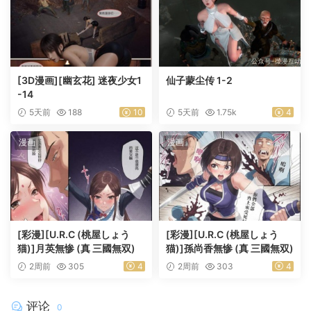
[3D漫画][幽玄花] 迷夜少女1
仙子蒙尘传 1-2
-14
5天前
188
10
5天前
1.75k
4
漫画
漫画
[彩漫][U.R.C (桃屋しょう
[彩漫][U.R.C (桃屋しょう
猫)]月英無惨 (真 三國無双)
猫)]孫尚香無惨 (真 三國無双)
2周前
305
4
2周前
303
4
评论
0