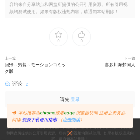
容均来自分享站点和网盘所提供的公开引用资源。所有引用视
频均测试使用。如果有版权违规内容，请通知本站删除！
0
0
上一篇
下一篇
回帰～男装～モーションコミッ
喜多川海梦同人
ク版
评论
2
请先
登录
本站推荐用
chrome
或者
edge
浏览器访问
注册之前务必
阅读
资源下载使用指南
（
点击阅读
）
免责声明：本站不提供任何资源的在线视听等服务，所有内容均来自分享站点
和网盘所提供的公开引用资源。所有引用视频均测试使用。如果有版权违规内
容，请通知本站删除！