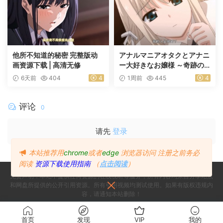
他所不知道的秘密 完整版动
アナルマニアオタクとアナニ
画资源下载 | 高清无修
ー大好きなお嬢様 ～奇跡の
マッチング～ 前編
6天前
404
4
1周前
445
4
评论
0
请先
登录
本站推荐用
chrome
或者
edge
浏览器访问
注册之前务必
阅读
资源下载使用指南
（
点击阅读
）
免责声明：本站不提供任何资源的在线视听等服务，所有内容均来自分享站点
和网盘所提供的公开引用资源。所有引用视频均测试使用。如果有版权违规内
容，请通知本站删除！
Copyright © 2024
Since 2024, Build with ♥ 萌番
- All rights reserved
首页
发现
VIP
我的