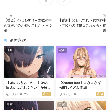
0
0
上一篇
下一篇
【番剧】のせわすれ～女教師中
【番剧】のせわすれ～女教師中
善寺綾乃の淫鬱なこれから～後
善寺綾乃の淫鬱なこれから～前
編
編
猜你喜欢
动画
动画
【ばにぃうぉ～か～】OVA
【Queen Bee】ヌきヌき ず
田舎にはこれくらいしか娯楽
っぽしイズム 前編
がない ＃1乡下几乎没有娱乐
6天前
252
10
6天前
306
4
活动
动画
动画