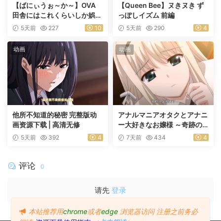
【ばにぃうぉ～か～】OVA
【Queen Bee】ヌきヌき ず
田舎にはこれくらいしか娯楽
っぽしイズム 前編
がない ＃1乡下几乎没有娱乐
5天前
227
10
5天前
290
4
活动
动画
动画
他所不知道的秘密 完整版动
アナルマニアオタクとアナニ
画资源下载 | 高清无修
ー大好きなお嬢様 ～奇跡の
マッチング～ 前編
5天前
392
4
7天前
434
4
评论
0
请先
登录
本站推荐用
chrome
或者
edge
浏览器访问
注册之前务必