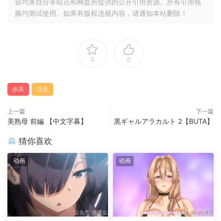
容均来自分享站点和网盘所提供的公开引用资源。所有引用视
频均测试使用。如果有版权违规内容，请通知本站删除！
0
0
步兵
汉化
上一篇
下一篇
美熟母 前編 【中文字幕】
黒ギャルアラカルト 2【BUTA】
猜你喜欢
动画
动画