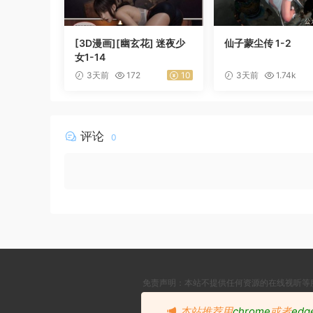
[3D漫画][幽玄花] 迷夜少
仙子蒙尘传 1-2
女1-14
3天前
172
10
3天前
1.74k
评论
0
免责声明：本站不提供任何资源的在线视听等
本站推荐用
chrome
或者
edg