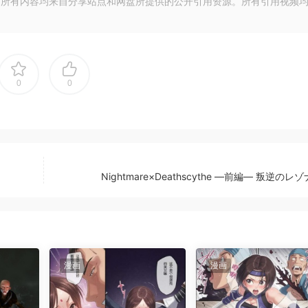
所有内容均来自分享站点和网盘所提供的公开引用资源。所有引用视频
0
0
Nightmare×Deathscythe ―前編― 叛逆のレ
漫画
漫画