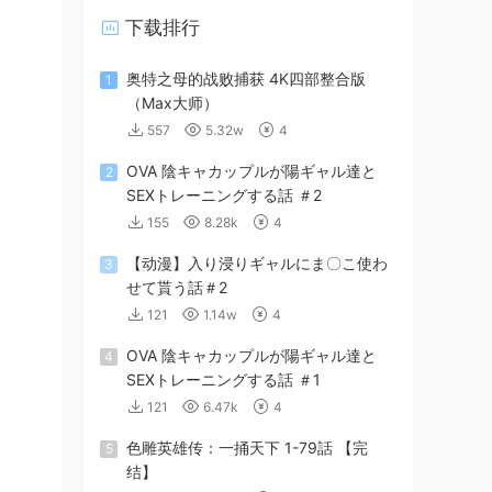
下载排行
奥特之母的战败捕获 4K四部整合版
1
（Max大师）
557
5.32w
4
OVA 陰キャカップルが陽ギャル達と
2
SEXトレーニングする話 ＃2
155
8.28k
4
【动漫】入り浸りギャルにま〇こ使わ
3
せて貰う話＃2
121
1.14w
4
OVA 陰キャカップルが陽ギャル達と
4
SEXトレーニングする話 ＃1
121
6.47k
4
色雕英雄传：一捅天下 1-79話 【完
5
结】