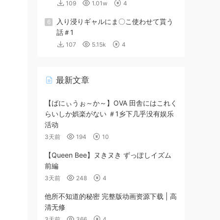
109
1.01w
4
入り浸りギャルにま〇こ使わせて貰う
6
話＃1
107
5.15k
4
最新文章
【ばにぃうぉ～か～】OVA 田舎にはこれく
らいしか娯楽がない ＃1乡下几乎没有娱乐
活动
3天前
194
10
【Queen Bee】ヌきヌき ずっぽしイズム
前編
3天前
248
4
他所不知道的秘密 完整版动画资源下载 | 高
清无修
3天前
366
4