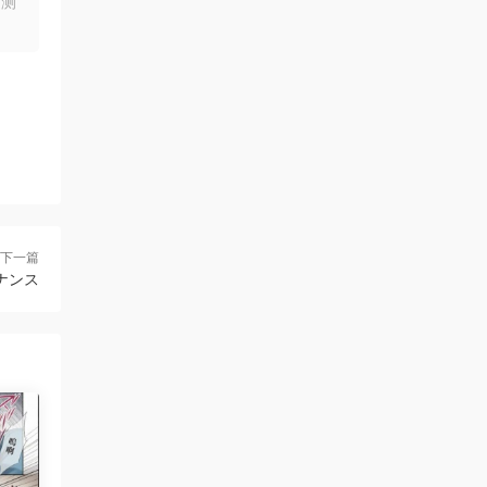
均测
下一篇
ゾナンス