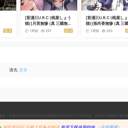
[彩漫][U.R.C (桃屋しょう
[彩漫][U.R.C (桃屋し
猫)]月英無惨 (真 三國無
猫)]孫尚香無惨 (真 三
双)
双)
4
1周前
297
4
1周前
293
请先
登录
服务，所有内容均来自分享站点和网盘所提供的公开引用资源。所有引用视频均测试
Copyright © 2024
Since 2024, Build with ♥ 萌番
- All rights reserved
e
浏览器访问
注册之前务必阅读
资源下载使用指南
（
点击阅读
）