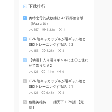
下载排行
奥特之母的战败捕获 4K四部整合版
1
（Max大师）
557
5.32w
4
OVA 陰キャカップルが陽ギャル達と
2
SEXトレーニングする話 ＃2
155
8.28k
4
【动漫】入り浸りギャルにま〇こ使わ
3
せて貰う話＃2
121
1.14w
4
OVA 陰キャカップルが陽ギャル達と
4
SEXトレーニングする話 ＃1
121
6.48k
4
色雕英雄传：一捅天下 1-79話 【完
5
结】