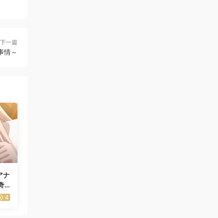
下一篇
事情～
アナ
奇
4