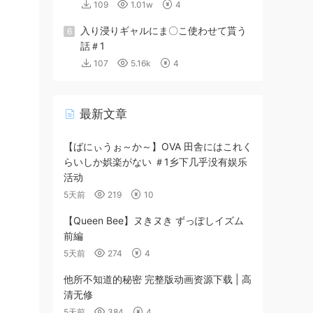
109
1.01w
4
入り浸りギャルにま〇こ使わせて貰う
6
話＃1
107
5.16k
4
最新文章
【ばにぃうぉ～か～】OVA 田舎にはこれく
らいしか娯楽がない ＃1乡下几乎没有娱乐
活动
5天前
219
10
【Queen Bee】ヌきヌき ずっぽしイズム
前編
5天前
274
4
他所不知道的秘密 完整版动画资源下载 | 高
清无修
5天前
384
4