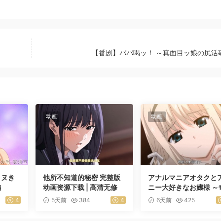
【番剧】パパ喝ッ！ ～真面目ッ娘の尻活
动画
动画
きヌき
他所不知道的秘密 完整版
アナルマニアオタクと
編
动画资源下载 | 高清无修
ニー大好きなお嬢様 ～
跡のマッチング～ 前編
4
5天前
384
4
6天前
425