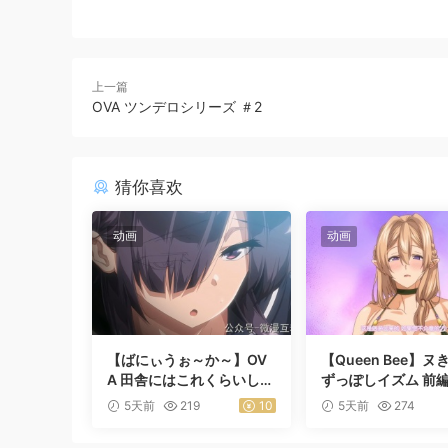
上一篇
OVA ツンデロシリーズ ＃2
猜你喜欢
动画
动画
【ばにぃうぉ～か～】OV
【Queen Bee】ヌ
A 田舎にはこれくらいしか
ずっぽしイズム 前
娯楽がない ＃1乡下几乎没
5天前
219
10
5天前
274
有娱乐活动