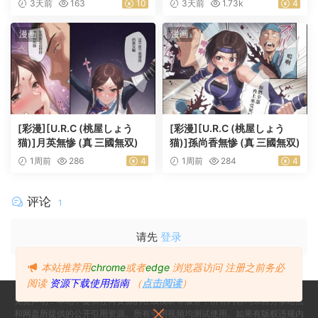
3天前
163
10
3天前
1.73k
4
漫画
漫画
[彩漫][U.R.C (桃屋しょう
[彩漫][U.R.C (桃屋しょう
猫)]月英無惨 (真 三國無双)
猫)]孫尚香無惨 (真 三國無双)
1周前
286
4
1周前
284
4
评论
1
请先
登录
本站推荐用
chrome
或者
edge
浏览器访问
注册之前务必
阅读
资源下载使用指南
（
点击阅读
）
免责声明：本站不提供任何资源的在线视听等服务，所有内容均来自分享站点
和网盘所提供的公开引用资源。所有引用视频均测试使用。如果有版权违规内