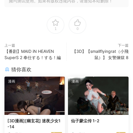
频均测试使用。如果有版权违规内容，请通知本站删除！
1
0
上一篇
下一篇
【番剧】MAID iN HEAVEN
【3D】【smallflyingrat（小飛
SuperS 2 奉仕する！する！編
鼠）】 女警煉獄 8
猜你喜欢
漫画
漫画
[3D漫画][幽玄花] 迷夜少女1
仙子蒙尘传 1-2
-14