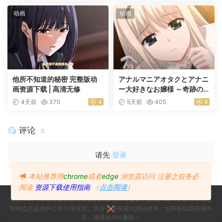
动画
动画
他所不知道的秘密 完整版动
アナルマニアオタクとアナニ
画资源下载 | 高清无修
ー大好きなお嬢様 ～奇跡の
マッチング～ 前編
4天前
370
4
5天前
405
4
评论
0
请先
登录
本站推荐用
chrome
或者
edge
浏览器访问
注册之前务必
阅读
资源下载使用指南
（
点击阅读
）
免责声明：本站不提供任何资源的在线视听等服务，所有内容均来自分享站点
和网盘所提供的公开引用资源。所有引用视频均测试使用。如果有版权违规内
容，请通知本站删除！