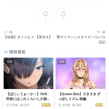
1
0
上一篇
下一篇
【动漫】オトメヒメ 【美矢火】
聖ヤリマンシスターズ パコパコ
日記
猜你喜欢
动画
动画
【ばにぃうぉ～か～】OVA
【Queen Bee】ヌきヌき ず
田舎にはこれくらいしか娯楽
っぽしイズム 前編
がない ＃1乡下几乎没有娱乐
3天前
202
10
4天前
250
4
活动