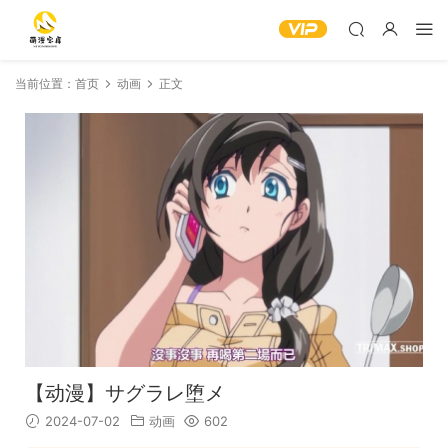
当前位置：
首页
动画
正文
【动漫】サグラレ堕メ
2024-07-02
动画
602