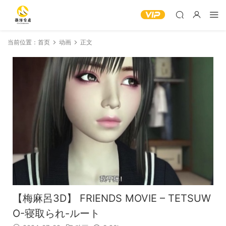
当前位置：
首页
动画
正文
【梅麻呂3D】 FRIENDS MOVIE – TETSUW
O-寝取られ-ルート