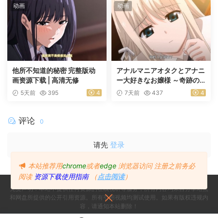
动画
动画
他所不知道的秘密 完整版动
アナルマニアオタクとアナニ
画资源下载 | 高清无修
ー大好きなお嬢様 ～奇跡の
マッチング～ 前編
5天前
395
4
7天前
437
4
评论
0
请先
登录
本站推荐用
chrome
或者
edge
浏览器访问
注册之前务必
阅读
资源下载使用指南
（
点击阅读
）
免责声明：本站不提供任何资源的在线视听等服务，所有内容均来自分享站点
和网盘所提供的公开引用资源。所有引用视频均测试使用。如果有版权违规内
容，请通知本站删除！