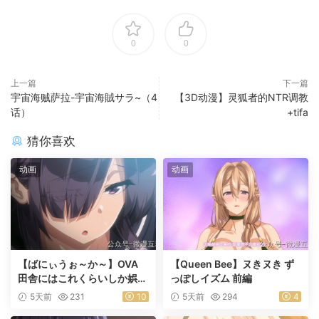
0
0
上一篇
下一篇
宇宙海贼萨拉-宇宙海賊サラ~（4
【3D动漫】灵狐者的NTR调教
话）
+tifa
猜你喜欢
动画
动画
【ばにぃうぉ～か～】OVA
【Queen Bee】ヌきヌき ず
田舎にはこれくらいしか娯楽
っぽしイズム 前編
がない ＃1乡下几乎没有娱乐
5天前
231
10
5天前
294
4
活动