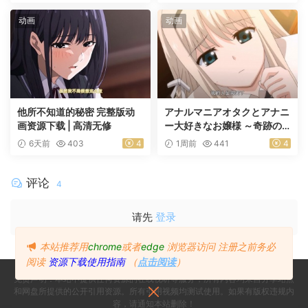
活动
动画
动画
他所不知道的秘密 完整版动
アナルマニアオタクとアナニ
画资源下载 | 高清无修
ー大好きなお嬢様 ～奇跡の
マッチング～ 前編
6天前
403
4
1周前
441
4
评论
4
请先
登录
本站推荐用
chrome
或者
edge
浏览器访问
注册之前务必
阅读
资源下载使用指南
（
点击阅读
）
免责声明：本站不提供任何资源的在线视听等服务，所有内容均来自分享站点
和网盘所提供的公开引用资源。所有引用视频均测试使用。如果有版权违规内
容，请通知本站删除！