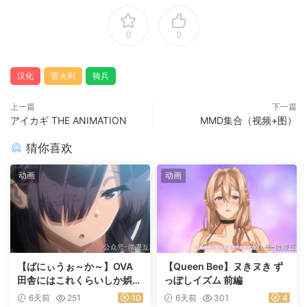
0
0
汉化
雷火剑
骑兵
上一篇
下一篇
アイカギ THE ANIMATION
MMD集合（视频+图）
猜你喜欢
动画
动画
【ばにぃうぉ～か～】OVA
【Queen Bee】ヌきヌき ず
田舎にはこれくらいしか娯楽
っぽしイズム 前編
がない ＃1乡下几乎没有娱乐
6天前
251
10
6天前
301
4