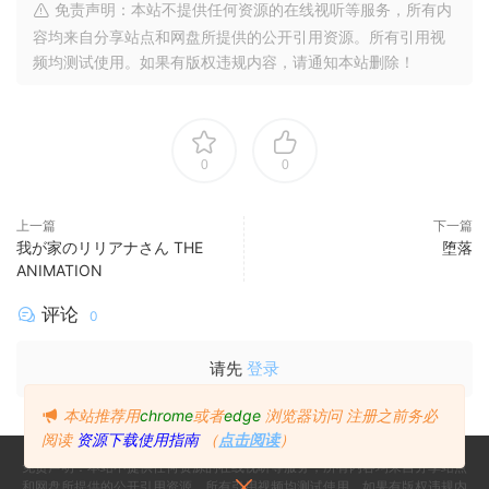
免责声明：本站不提供任何资源的在线视听等服务，所有内
容均来自分享站点和网盘所提供的公开引用资源。所有引用视
频均测试使用。如果有版权违规内容，请通知本站删除！
0
0
上一篇
下一篇
我が家のリリアナさん THE
堕落
ANIMATION
评论
0
请先
登录
本站推荐用
chrome
或者
edge
浏览器访问
注册之前务必
阅读
资源下载使用指南
（
点击阅读
）
免责声明：本站不提供任何资源的在线视听等服务，所有内容均来自分享站点
和网盘所提供的公开引用资源。所有引用视频均测试使用。如果有版权违规内