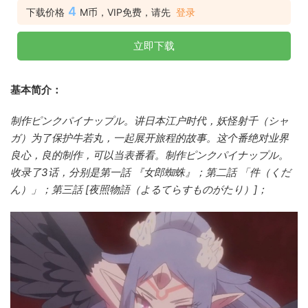
4
下载价格
M币，VIP免费，请先
登录
立即下载
基本简介：
制作ピンクパイナップル。讲日本江户时代，妖怪射千（シャ
ガ）为了保护牛若丸，一起展开旅程的故事。这个番绝对业界
良心，良的制作，可以当表番看。制作ピンクパイナップル。
收录了3话，分别是第一話 『女郎蜘蛛』；第二話 「件（くだ
ん）」；第三話 [夜照物語（よるてらすものがたり）]；