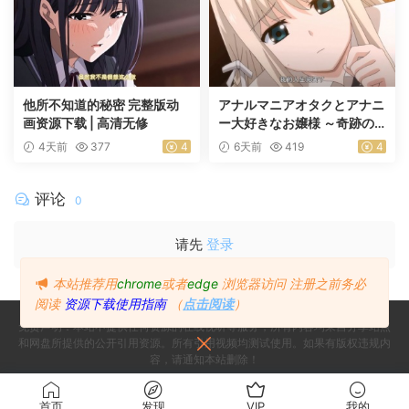
他所不知道的秘密 完整版动
アナルマニアオタクとアナニ
画资源下载 | 高清无修
ー大好きなお嬢様 ～奇跡の
マッチング～ 前編
4天前
377
4
6天前
419
4
评论
0
请先
登录
本站推荐用
chrome
或者
edge
浏览器访问
注册之前务必
阅读
资源下载使用指南
（
点击阅读
）
免责声明：本站不提供任何资源的在线视听等服务，所有内容均来自分享站点
和网盘所提供的公开引用资源。所有引用视频均测试使用。如果有版权违规内
容，请通知本站删除！
Copyright © 2024
Since 2024, Build with ♥ 萌番
- All rights reserved
首页
发现
VIP
我的