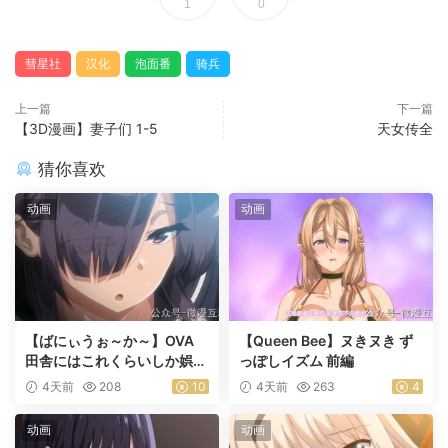
1
0
彗星社
汉化
泡面番
骑兵
上一篇
下一篇
【3D漫画】妻子们 1-5
天女传全
猜你喜欢
动画
动画
【ばにぃうぉ～か～】OVA
【Queen Bee】ヌきヌき ず
田舎にはこれくらいしか娯楽
っぽしイズム 前編
がない ＃1乡下几乎没有娱乐
4天前
208
10
4天前
263
4
活动
动画
动画