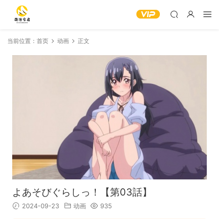
当前位置：
首页
动画
正文
よあそびぐらしっ！【第03話】
2024-09-23
动画
935